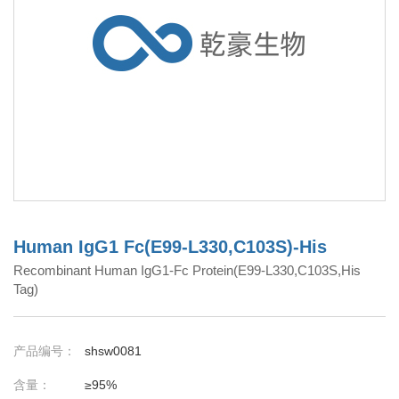
Human IgG1 Fc(E99-L330,C103S)-His
Recombinant Human IgG1-Fc Protein(E99-L330,C103S,His
Tag)
产品编号：
shsw0081
含量：
≥95%