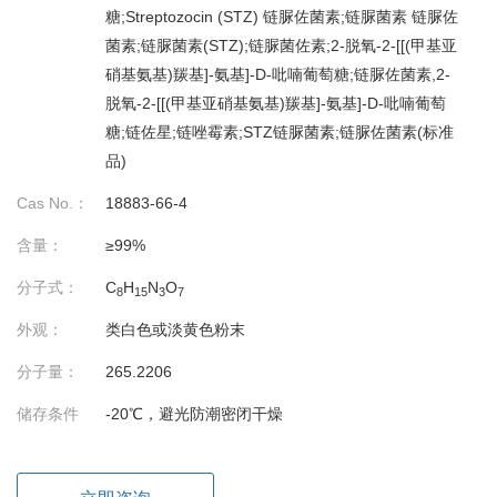
糖;Streptozocin (STZ) 链脲佐菌素;链脲菌素 链脲佐
菌素;链脲菌素(STZ);链脲菌佐素;2-脱氧-2-[[(甲基亚
硝基氨基)羰基]-氨基]-D-吡喃葡萄糖;链脲佐菌素,2-
脱氧-2-[[(甲基亚硝基氨基)羰基]-氨基]-D-吡喃葡萄
糖;链佐星;链唑霉素;STZ链脲菌素;链脲佐菌素(标准
品)
Cas No.：
18883-66-4
含量：
≥99%
分子式：
C
H
N
O
8
15
3
7
外观：
类白色或淡黄色粉末
分子量：
265.2206
储存条件
-20℃，避光防潮密闭干燥