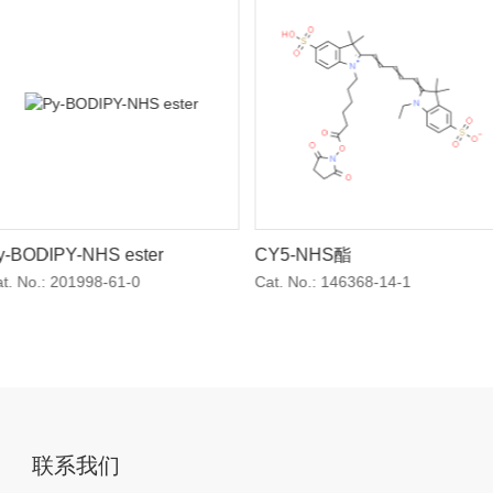
y-BODIPY-NHS ester
CY5-NHS酯
t. No.:
201998-61-0
Cat. No.:
146368-14-1
联系我们