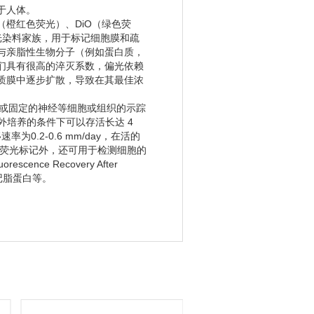
于人体。
I（橙红色荧光）、DiO（绿色荧
荧光染料家族，用于标记细胞膜和疏
与亲脂性生物分子（例如蛋白质，
们具有很高的淬灭系数，偏光依赖
质膜中逐步扩散，导致在其最佳浓
的或固定的神经等细胞或组织的示踪
细胞在体外培养的条件下可以存活长达 4
0.2-0.6 mm/day，在活的
细胞膜荧光标记外，还可用于检测细胞的
ce Recovery After
标记脂蛋白等。