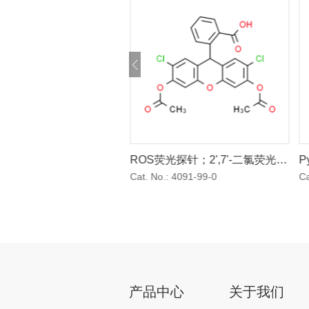
-羧基二乙酸荧光素琥珀酰亚
ROS荧光探针；2',7'-二氯荧光素
P
二乙酸酯
:
150347-59-4
Cat. No.:
4091-99-0
Ca
产品中心
关于我们