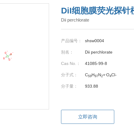
DiI细胞膜荧光探针
Dii perchlorate
产品编号：
shsw0004
别名：
Dii perchlorate
Cas No.：
41085-99-8
.
分子式：
C
H
N
+
O
Cl-
59
97
2
4
分子量：
933.88
立即咨询