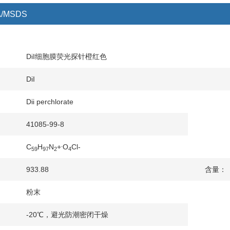
/MSDS
DiI细胞膜荧光探针橙红色
DiI
Dii perchlorate
41085-99-8
.
C
H
N
+
O
Cl-
59
97
2
4
933.88
含量：
粉末
-20℃，避光防潮密闭干燥