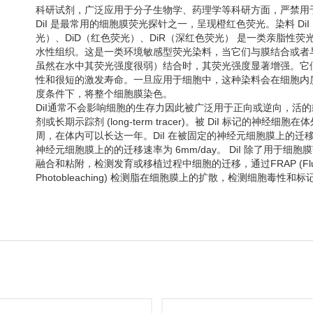
科研试剂，广泛应用于分子生物学、药理学等科研方面，严禁用
DiI 是最常用的细胞膜荧光探针之一，呈现橙红色荧光。染料 Di
光）、DiD（红色荧光）、DiR（深红色荧光） 是一类亲脂性
水性组织。这是一类环境敏感型荧光染料，当它们与膜结合或者
虽然在水中其荧光强度很弱）结合时，其荧光强度显著增强。它
性和很短的激发寿命。一旦应用于细胞中，这种染料会在细胞内
度条件下，将整个细胞膜染色。
DiI通常不会影响细胞的生存力因此被广泛用于正向或逆向，活
剂或长期示踪剂 (long-term tracer)。被 DiI 标记的神经
周，在体内可以长达一年。DiI 在被固定的神经元细胞膜上的迁移速率为
神经元细胞膜上的的迁移速率为 6mm/day。 DiI 除了用于
融合和粘附，检测发育或移植过程中细胞的迁移，通过FRAP (Fluorescen
Photobleaching) 检测脂在细胞膜上的扩散，检测细胞毒性和