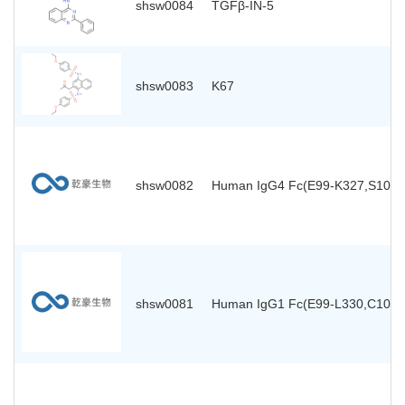
shsw0084
TGFβ-IN-5
shsw0083
K67
shsw0082
Human IgG4 Fc(E99-K327,S108P
shsw0081
Human IgG1 Fc(E99-L330,C103S