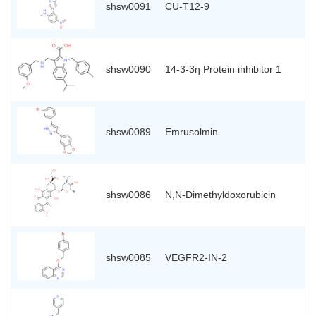
shsw0091
CU-T12-9
shsw0090
14-3-3η Protein inhibitor 1
shsw0089
Emrusolmin
shsw0086
N,N-Dimethyldoxorubicin
shsw0085
VEGFR2-IN-2